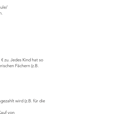
ule/
n.
 € zu. Jedes Kind hat so
erischen Fächern (z.B.
ezahlt wird (z.B. für die
Kauf von