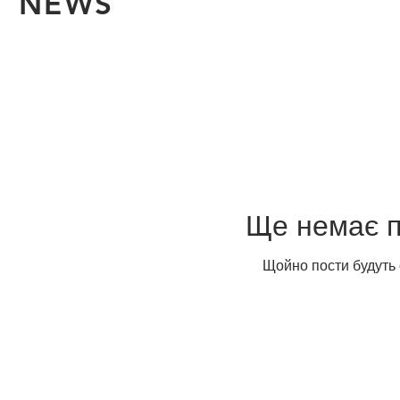
NEWS
Ще немає п
Щойно пости будуть о