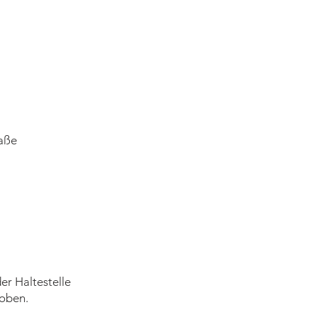
raße
r Haltestelle
oben.