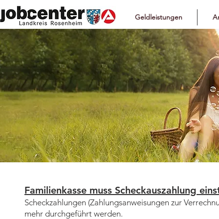
Geldleistungen
Ar
Familienkasse muss Scheckauszahlung einst
​Scheckzahlungen (Zahlungsanweisungen zur Verrechnu
mehr durchgeführt werden.