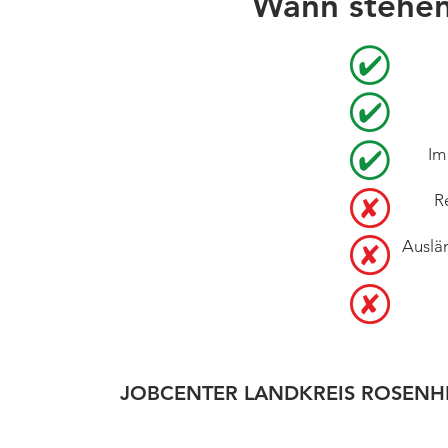
Wann stehen
Im
R
Auslä
JOBCENTER LANDKREIS ROSENH