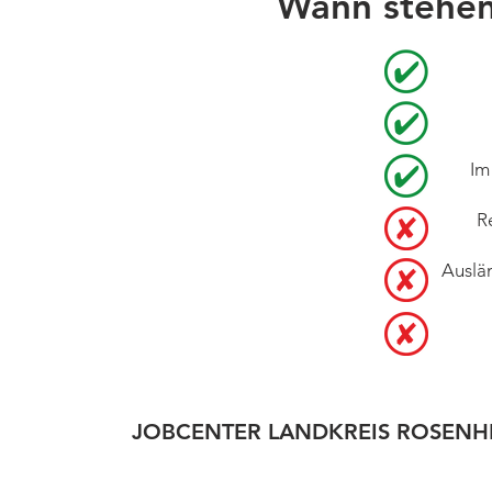
Wann stehen
Im
R
Auslä
JOBCENTER LANDKREIS ROSENH