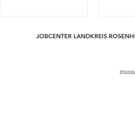
JOBCENTER LANDKREIS ROSENH
Neue Grund
Impres
Anpassung unserer
Öffnungszeiten am
Donnerstagnachmittag ab
dem 01. Juni 2026