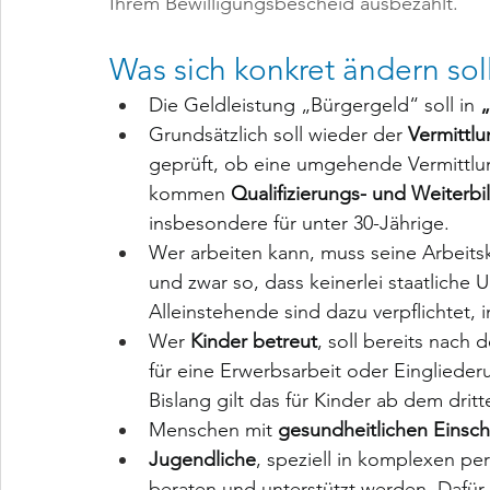
Ihrem Bewilligungsbescheid ausbezahlt. 
Was sich konkret ändern soll
Die Geldleistung „Bürgergeld“ soll in 
Grundsätzlich soll wieder der
 Vermittl
geprüft, ob eine umgehende Vermittlung 
kommen 
Qualifizierungs- und Weiter
insbesondere für unter 30-Jährige.
Wer arbeiten kann, muss seine Arbeitsk
und zwar so, dass keinerlei staatliche
Alleinstehende sind dazu verpflichtet, i
Wer
 Kinder betreut
, soll bereits nach
für eine Erwerbsarbeit oder Einglie
Bislang gilt das für Kinder ab dem drit
Menschen mit 
gesundheitlichen Einsc
Jugendliche
, speziell in komplexen pe
beraten und unterstützt werden. Dafür