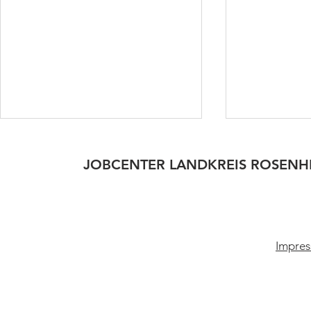
JOBCENTER LANDKREIS ROSENH
Neue Grund
Impres
Anpassung unserer
Öffnungszeiten am
Donnerstagnachmittag ab
dem 01. Juni 2026